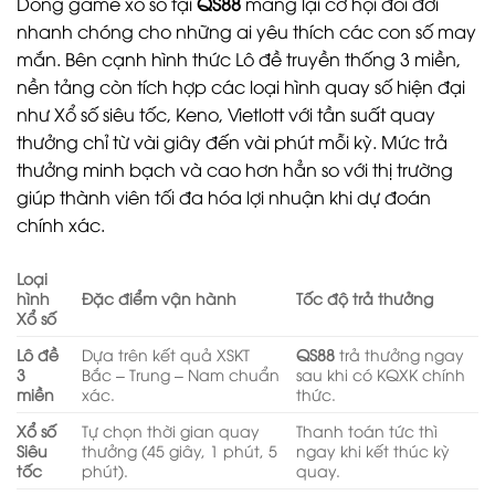
Dòng game xổ số tại
QS88
mang lại cơ hội đổi đời
nhanh chóng cho những ai yêu thích các con số may
mắn. Bên cạnh hình thức Lô đề truyền thống 3 miền,
nền tảng còn tích hợp các loại hình quay số hiện đại
như Xổ số siêu tốc, Keno, Vietlott với tần suất quay
thưởng chỉ từ vài giây đến vài phút mỗi kỳ. Mức trả
thưởng minh bạch và cao hơn hẳn so với thị trường
giúp thành viên tối đa hóa lợi nhuận khi dự đoán
chính xác.
Loại
hình
Đặc điểm vận hành
Tốc độ trả thưởng
Xổ số
Lô đề
Dựa trên kết quả XSKT
QS88
trả thưởng ngay
3
Bắc – Trung – Nam chuẩn
sau khi có KQXK chính
miền
xác.
thức.
Xổ số
Tự chọn thời gian quay
Thanh toán tức thì
Siêu
thưởng (45 giây, 1 phút, 5
ngay khi kết thúc kỳ
tốc
phút).
quay.