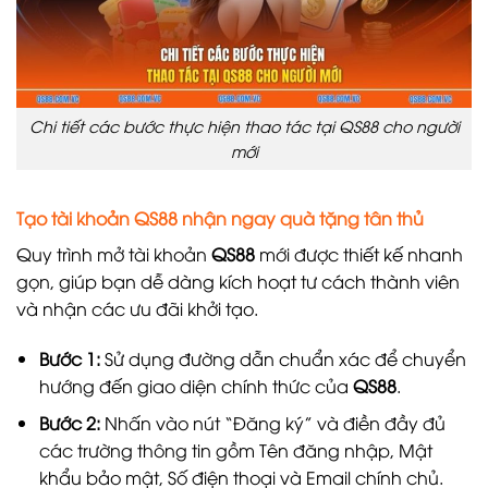
Chi tiết các bước thực hiện thao tác tại QS88 cho người
mới
Tạo tài khoản QS88 nhận ngay quà tặng tân thủ
Quy trình mở tài khoản
QS88
mới được thiết kế nhanh
gọn, giúp bạn dễ dàng kích hoạt tư cách thành viên
và nhận các ưu đãi khởi tạo.
Bước 1:
Sử dụng đường dẫn chuẩn xác để chuyển
hướng đến giao diện chính thức của
QS88
.
Bước 2:
Nhấn vào nút “Đăng ký” và điền đầy đủ
các trường thông tin gồm Tên đăng nhập, Mật
khẩu bảo mật, Số điện thoại và Email chính chủ.