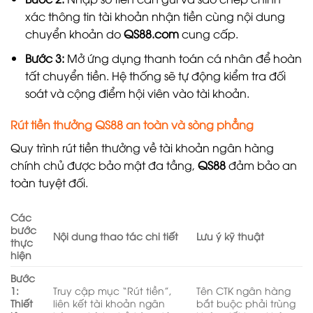
xác thông tin tài khoản nhận tiền cùng nội dung
chuyển khoản do
QS88.com
cung cấp.
Bước 3:
Mở ứng dụng thanh toán cá nhân để hoàn
tất chuyển tiền. Hệ thống sẽ tự động kiểm tra đối
soát và cộng điểm hội viên vào tài khoản.
Rút tiền thưởng QS88 an toàn và sòng phẳng
Quy trình rút tiền thưởng về tài khoản ngân hàng
chính chủ được bảo mật đa tầng,
QS88
đảm bảo an
toàn tuyệt đối.
Các
bước
Nội dung thao tác chi tiết
Lưu ý kỹ thuật
thực
hiện
Bước
1:
Truy cập mục “Rút tiền”,
Tên CTK ngân hàng
Thiết
liên kết tài khoản ngân
bắt buộc phải trùng