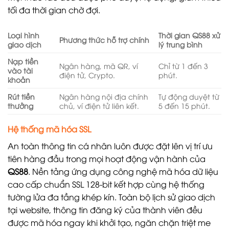
tối đa thời gian chờ đợi.
Loại hình
Thời gian QS88 xử
Phương thức hỗ trợ chính
giao dịch
lý trung bình
Nạp tiền
Ngân hàng, mã QR, ví
Chỉ từ 1 đến 3
vào tài
điện tử, Crypto.
phút.
khoản
Rút tiền
Ngân hàng nội địa chính
Tự động duyệt từ
thưởng
chủ, ví điện tử liên kết.
5 đến 15 phút.
Hệ thống mã hóa SSL
An toàn thông tin cá nhân luôn được đặt lên vị trí ưu
tiên hàng đầu trong mọi hoạt động vận hành của
QS88
. Nền tảng ứng dụng công nghệ mã hóa dữ liệu
cao cấp chuẩn SSL 128-bit kết hợp cùng hệ thống
tường lửa đa tầng khép kín. Toàn bộ lịch sử giao dịch
tại website, thông tin đăng ký của thành viên đều
được mã hóa ngay khi khởi tạo, ngăn chặn triệt me