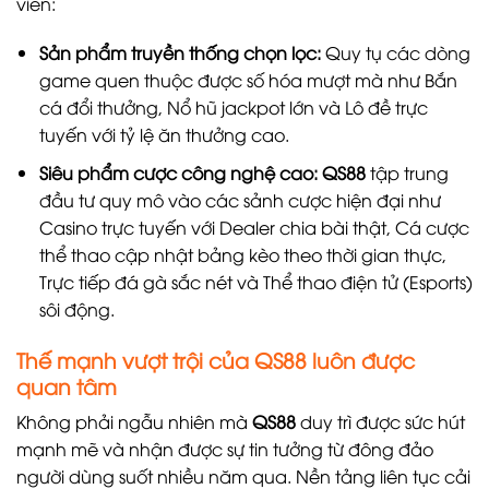
viên:
Sản phẩm truyền thống chọn lọc:
Quy tụ các dòng
game quen thuộc được số hóa mượt mà như Bắn
cá đổi thưởng, Nổ hũ jackpot lớn và Lô đề trực
tuyến với tỷ lệ ăn thưởng cao.
Siêu phẩm cược công nghệ cao:
QS88
tập trung
đầu tư quy mô vào các sảnh cược hiện đại như
Casino trực tuyến với Dealer chia bài thật, Cá cược
thể thao cập nhật bảng kèo theo thời gian thực,
Trực tiếp đá gà sắc nét và Thể thao điện tử (Esports)
sôi động.
Thế mạnh vượt trội của QS88 luôn được
quan tâm
Không phải ngẫu nhiên mà
QS88
duy trì được sức hút
mạnh mẽ và nhận được sự tin tưởng từ đông đảo
người dùng suốt nhiều năm qua. Nền tảng liên tục cải