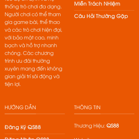
Miễn Trách NHiệm
thống trò chơi đa dạng.
Người chơi có thể tham
Câu Hỏi Thường Gặp
gia game bài, thể thao
và các trò chơi hiện đại,
với bảo mật cao, minh
bạch và hỗ trợ nhanh
chóng. Các chương
trình ưu đãi thường
xuyên mang đến không
gian giải trí sôi động và
tiện lợi.
HƯỚNG DẪN
THÔNG TIN
Thương Hiệu:
QS88
Đăng Ký QS88