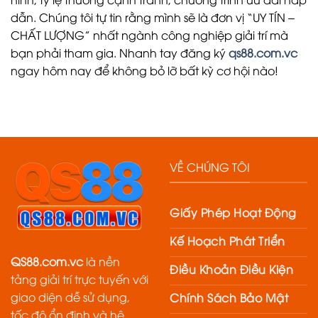
dẫn. Chúng tôi tự tin rằng mình sẽ là đơn vị “UY TÍN –
CHẤT LƯỢNG” nhất ngành công nghiệp giải trí mà
bạn phải tham gia. Nhanh tay đăng ký
qs88.com.vc
ngay hôm nay để không bỏ lỡ bất kỳ cơ hội nào!
VỀ CHÚNG TÔI
Giấy Phép Hoạt Động
Kế Hoạch Phát Triển
QS88.com.vc
là nền
Điều Khoản Điều Kiện
tảng giải trí trực tuyến với
giao diện dễ sử dụng,
Chính Sách Bảo Mật
tốc độ ổn định và hệ