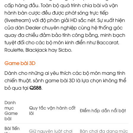
cấp hàng đầu. Toàn bộ quá trình chia bài và vận
hành bàn cược đều được phát sóng trực tiếp
(livestream) với độ phân giải HD sắc nét. Sự xuất hiện
của dàn Dealer chuyên nghiệp cùng hệ thống góc
quay đa chiều đảm bảo tính công bằng, minh bạch
tuyệt đối cho các bộ môn kinh điển như Baccarat,
Roulette, Blackjack hay Sicbo.
Game bài 3D
Dành cho những ai yêu thích các bộ môn mang tính
chiến thuật, sảnh game bài 3D là lựa chọn không thể
bỏ qua tại
QS88
.
Danh
mục
Quy tắc vận hành cốt
Điểm hấp dẫn nổi bật
Game
lõi
bài
Bài Tiến
Giữ nguyên luật chơi
Bàn chơi đa dạng mức