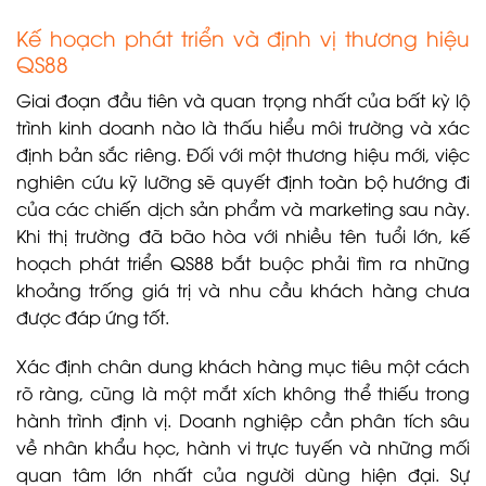
Kế hoạch phát triển và định vị thương hiệu
QS88
Giai đoạn đầu tiên và quan trọng nhất của bất kỳ lộ
trình kinh doanh nào là thấu hiểu môi trường và xác
định bản sắc riêng. Đối với một thương hiệu mới, việc
nghiên cứu kỹ lưỡng sẽ quyết định toàn bộ hướng đi
của các chiến dịch sản phẩm và marketing sau này.
Khi thị trường đã bão hòa với nhiều tên tuổi lớn, kế
hoạch phát triển QS88 bắt buộc phải tìm ra những
khoảng trống giá trị và nhu cầu khách hàng chưa
được đáp ứng tốt.
Xác định chân dung khách hàng mục tiêu một cách
rõ ràng, cũng là một mắt xích không thể thiếu trong
hành trình định vị. Doanh nghiệp cần phân tích sâu
về nhân khẩu học, hành vi trực tuyến và những mối
quan tâm lớn nhất của người dùng hiện đại. Sự