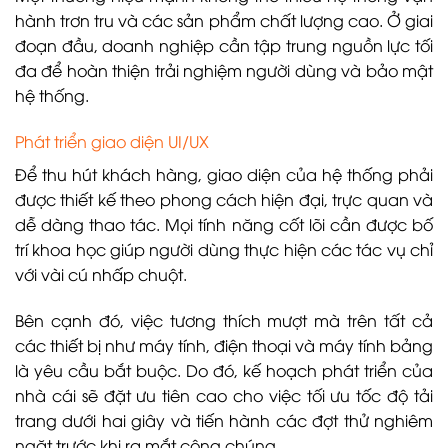
hành trơn tru và các sản phẩm chất lượng cao. Ở giai
đoạn đầu, doanh nghiệp cần tập trung nguồn lực tối
đa để hoàn thiện trải nghiệm người dùng và bảo mật
hệ thống.
Phát triển giao diện UI/UX
Để thu hút khách hàng, giao diện của hệ thống phải
được thiết kế theo phong cách hiện đại, trực quan và
dễ dàng thao tác. Mọi tính năng cốt lõi cần được bố
trí khoa học giúp người dùng thực hiện các tác vụ chỉ
với vài cú nhấp chuột.
Bên cạnh đó, việc tương thích mượt mà trên tất cả
các thiết bị như máy tính, điện thoại và máy tính bảng
là yêu cầu bắt buộc. Do đó, kế hoạch phát triển của
nhà cái sẽ đặt ưu tiên cao cho việc tối ưu tốc độ tải
trang dưới hai giây và tiến hành các đợt thử nghiêm
ngặt trước khi ra mắt công chúng.