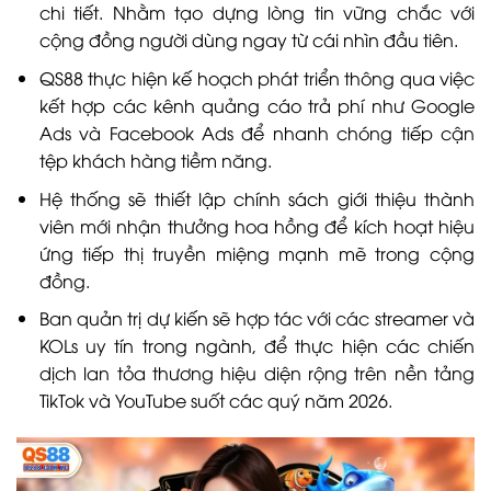
chi tiết. Nhằm tạo dựng lòng tin vững chắc với
cộng đồng người dùng ngay từ cái nhìn đầu tiên.
QS88 thực hiện kế hoạch phát triển thông qua việc
kết hợp các kênh quảng cáo trả phí như Google
Ads và Facebook Ads để nhanh chóng tiếp cận
tệp khách hàng tiềm năng.
Hệ thống sẽ thiết lập chính sách giới thiệu thành
viên mới nhận thưởng hoa hồng để kích hoạt hiệu
ứng tiếp thị truyền miệng mạnh mẽ trong cộng
đồng.
Ban quản trị dự kiến sẽ hợp tác với các streamer và
KOLs uy tín trong ngành, để thực hiện các chiến
dịch lan tỏa thương hiệu diện rộng trên nền tảng
TikTok và YouTube suốt các quý năm 2026.