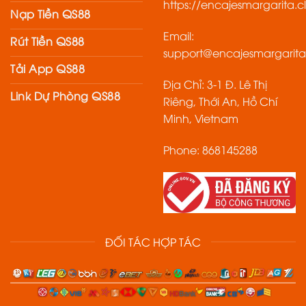
https://encajesmargarita.cl
Nạp Tiền QS88
Email:
Rút Tiền QS88
support@encajesmargarita
Tải App QS88
Địa Chỉ: 3-1 Đ. Lê Thị
Link Dự Phòng QS88
Riêng, Thới An, Hồ Chí
Minh, Vietnam
Phone: 868145288
ĐỐI TÁC HỢP TÁC