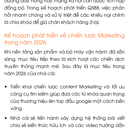
đường dây nóng hay mạng xã hội cần được tích hợp
đồng bộ. Trong kế hoạch phát triển QS88, việc phản
hồi nhanh chóng và xử lý triệt để các khiếu nại chính
là chìa khóa để giữ chân khách hàng ở lại.
Kế hoạch phát triển về chiến lược Marketing
trong năm 2026
Khi nền tảng sản phẩm và bộ máy vận hành đã sẵn
sàng, mục tiêu tiếp theo là kích hoạt các chiến dịch
truyền thông mạnh mẽ. Sau đây là mục tiêu trong
năm 2026 của nhà cái:
Triển khai chiến lược content Marketing và tối ưu
công cụ tìm kiếm giúp đưa các từ khóa quan trọng
của thương hiệu lên top đầu google một cách bền
vững.
Nhà cái sẽ tiến hành xây dựng hệ thống bài viết
chia sẻ kiến thức hữu ích và các video hướng dẫn