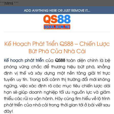
Bỏ
```html
```
qua
ADD ANYTHING HERE OR JUST REMOVE IT...
nội
dung
Kế Hoạch Phát Triển QS88 – Chiến Lược
Bứt Phá Của Nhà Cái
Kế hoạch phát triển
của
QS88
toàn diện chính là bệ
phóng vững chắc để thương hiệu bứt phá, khẳng
định vị thế và xây dựng một nền tảng giải trí trực
tuyến uy tín. Trong bối cảnh thị trường đổi mới không
ngừng, việc xác định rõ các mục tiêu chiến lược dài
hạn sẽ giúp doanh nghiệp tối ưu nguồn lực và giảm
thiểu các rủi ro vận hành. Hãy cùng tìm hiểu về lộ trình
phát triển của nhà cái trong thời gian tới ở bài viết sau
đây!