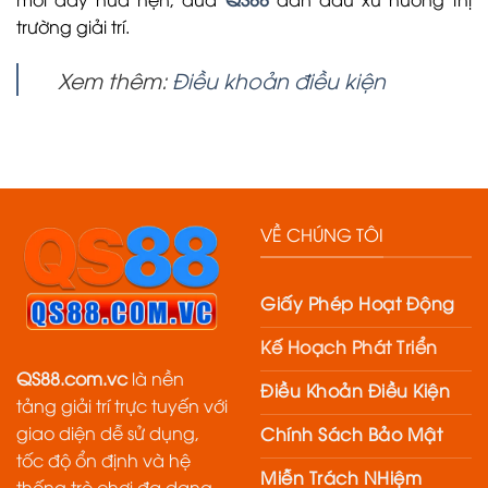
trường giải trí.
Xem thêm:
Điều khoản điều kiện
VỀ CHÚNG TÔI
Giấy Phép Hoạt Động
Kế Hoạch Phát Triển
QS88.com.vc
là nền
Điều Khoản Điều Kiện
tảng giải trí trực tuyến với
giao diện dễ sử dụng,
Chính Sách Bảo Mật
tốc độ ổn định và hệ
Miễn Trách NHiệm
thống trò chơi đa dạng.