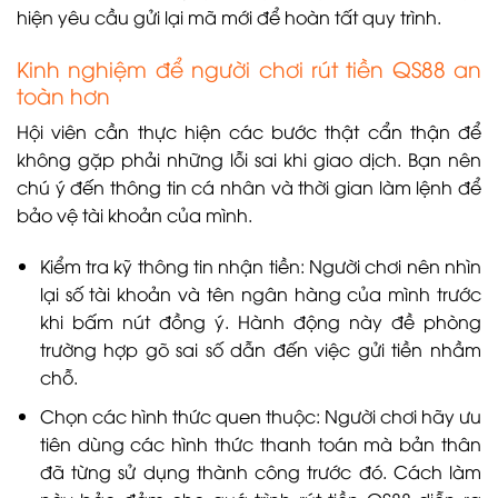
hiện yêu cầu gửi lại mã mới để hoàn tất quy trình.
Kinh nghiệm để người chơi rút tiền QS88 an
toàn hơn
Hội viên cần thực hiện các bước thật cẩn thận để
không gặp phải những lỗi sai khi giao dịch. Bạn nên
chú ý đến thông tin cá nhân và thời gian làm lệnh để
bảo vệ tài khoản của mình.
Kiểm tra kỹ thông tin nhận tiền: Người chơi nên nhìn
lại số tài khoản và tên ngân hàng của mình trước
khi bấm nút đồng ý. Hành động này đề phòng
trường hợp gõ sai số dẫn đến việc gửi tiền nhầm
chỗ.
Chọn các hình thức quen thuộc: Người chơi hãy ưu
tiên dùng các hình thức thanh toán mà bản thân
đã từng sử dụng thành công trước đó. Cách làm