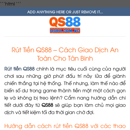
Bỏ
```html
```
qua
ADD ANYTHING HERE OR JUST REMOVE IT...
nội
dung
Rút Tiền QS88 – Cách Giao Dịch An
Toàn Cho Tân Binh
Rút tiền QS88
chính là mục tiêu cuối cùng của người
chơi sau những giờ phút đấu trí nảy lửa để giành
chiến thắng tại hệ thống. Thế nhưng, làm thế nào để
biến số dư trong game thành tiền mặt một cách gọn
lẹ và không bị treo lệnh? Cẩm nang hướng dẫn chi
tiết dưới đây từ
QS88
sẽ giúp bạn làm chủ mọi giao
dịch và tiết kiệm tối đa thời gian chờ đợi.
Hướng dẫn cách rút tiền QS88 với các thao