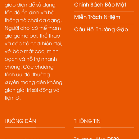
giao diện dễ sử dụng,
Chính Sách Bảo Mật
tốc độ ổn định và hệ
Miễn Trách NHiệm
thống trò chơi đa dạng.
Người chơi có thể tham
Câu Hỏi Thường Gặp
gia game bài, thể thao
và các trò chơi hiện đại,
với bảo mật cao, minh
bạch và hỗ trợ nhanh
chóng. Các chương
trình ưu đãi thường
xuyên mang đến không
gian giải trí sôi động và
tiện lợi.
HƯỚNG DẪN
THÔNG TIN
Thương Hiệu:
QS88